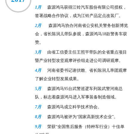
1月
森源鸿马获得江铃汽车股份有限公司授权，
签署战略合作协议，成为江铃产品定点改装厂。
2月
森源鸿马协办河南省公安机关警务创新博览
会，省长陈润儿带队参观，森源鸿马18款警务车获
赞。
3月
由省工信委主任王照平带队的全省重点项目
暨产业转型攻坚观摩评价组走进公司调研观摩。
4月
河南省委书记谢伏瞻、省长陈润儿率团观摩
了解企业转型发展成果。
5月
森源鸿马95台武警巡逻车列装武警河南总
队，标志着森源鸿马进入军事装备制造领域。
7月
森源鸿马成立科学技术协会。
8月
森源鸿马被评为“国家高新技术企业”。
9月
荣获“全国售后服务（特种车行业）十佳单