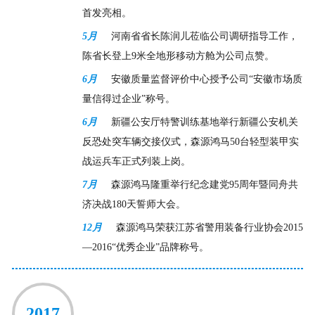
首发亮相。
5月
河南省省长陈润儿莅临公司调研指导工作，
陈省长登上9米全地形移动方舱为公司点赞。
6月
安徽质量监督评价中心授予公司“安徽市场质
量信得过企业”称号。
6月
新疆公安厅特警训练基地举行新疆公安机关
反恐处突车辆交接仪式，森源鸿马50台轻型装甲实
战运兵车正式列装上岗。
7月
森源鸿马隆重举行纪念建党95周年暨同舟共
济决战180天誓师大会。
12月
森源鸿马荣获江苏省警用装备行业协会2015
—2016“优秀企业”品牌称号。
2017