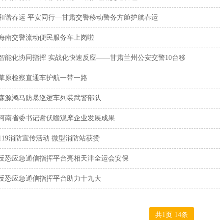
和谐春运 平安同行—甘肃交警移动警务方舱护航春运
海南交警流动便民服务车上岗啦
智能化协同指挥 实战化快速反应——甘肃兰州公安交警10台移
草原检察直通车护航一带一路
森源鸿马防暴巡逻车列装武警部队
河南省委书记谢伏瞻观摩企业发展成果
119消防宣传活动 微型消防站获赞
反恐应急通信指挥平台亮相天津全运会安保
反恐应急通信指挥平台助力十九大
共1页 14条