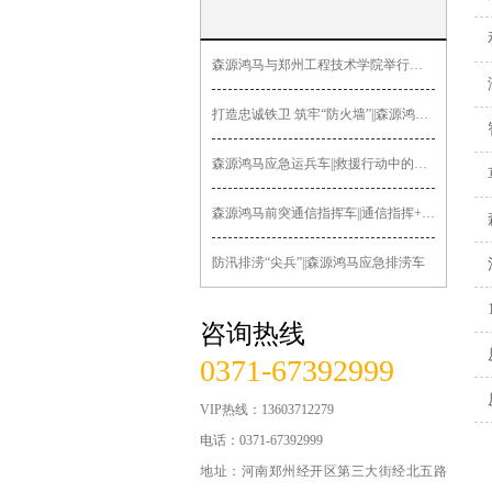
新型智能巡逻车
森源鸿马与郑州工程技术学院举行签约授牌暨“郑工森源鸿马汽车造
无人机指挥车
打造忠诚铁卫 筑牢“防火墙”||森源鸿马多功能押解车发往黑龙
医疗急救系列
森源鸿马应急运兵车||救援行动中的关键力量
锂电公务车
森源鸿马前突通信指挥车||通信指挥+先遣突击
交通系列车辆
防汛排涝“尖兵”||森源鸿马应急排涝车
运政路政车辆
咨询热线
法院检察院车辆
0371-67392999
食品药品监管车辆
VIP热线：13603712279
城管系列车辆
电话：0371-67392999
地址：河南郑州经开区第三大街经北五路
军用系列车辆