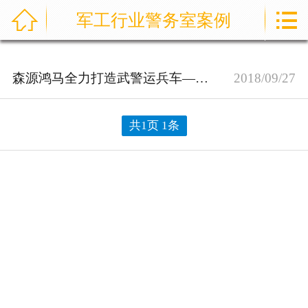



军工行业警务室案例
首页
通信指挥车
森源鸿马全力打造武警运兵车——反恐处突 以快致胜
2018/09/27
产品中心
共1页 1条
成功案例
资讯中心
售后服务
关于我们
联系我们
公司实力