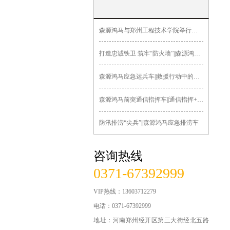
新型智能巡逻车
森源鸿马与郑州工程技术学院举行签约授牌暨“郑工森源鸿马汽车造
无人机指挥车
打造忠诚铁卫 筑牢“防火墙”||森源鸿马多功能押解车发往黑龙
医疗急救系列
森源鸿马应急运兵车||救援行动中的关键力量
锂电公务车
森源鸿马前突通信指挥车||通信指挥+先遣突击
交通系列车辆
防汛排涝“尖兵”||森源鸿马应急排涝车
运政路政车辆
咨询热线
法院检察院车辆
0371-67392999
食品药品监管车辆
VIP热线：13603712279
城管系列车辆
电话：0371-67392999
地址：河南郑州经开区第三大街经北五路
军用系列车辆