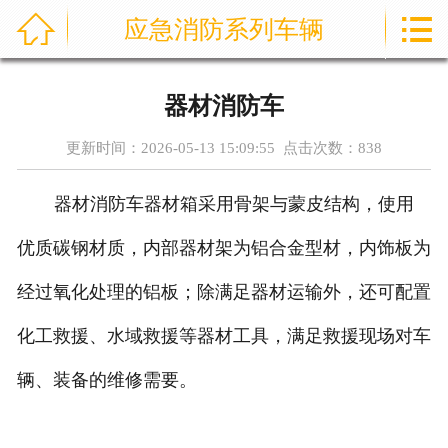



应急消防系列车辆
首页
通信指挥车
器材消防车
产品中心
更新时间：2026-05-13 15:09:55 点击次数：
838
成功案例
器材消防车器材箱采用骨架与蒙皮结构，使用
资讯中心
优质碳钢材质，内部器材架为铝合金型材，内饰板为
售后服务
经过氧化处理的铝板；除满足器材运输外，还可配置
化工救援、水域救援等器材工具，满足救援现场对车
关于我们
辆、装备的维修需要。
联系我们
公司实力