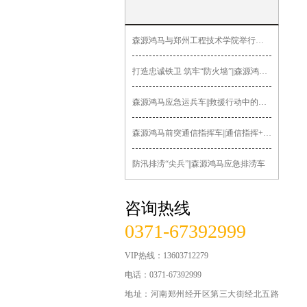
新型智能巡逻车
森源鸿马与郑州工程技术学院举行签约授牌暨“郑工森源鸿马汽车造
无人机指挥车
打造忠诚铁卫 筑牢“防火墙”||森源鸿马多功能押解车发往黑龙
医疗急救系列
森源鸿马应急运兵车||救援行动中的关键力量
锂电公务车
森源鸿马前突通信指挥车||通信指挥+先遣突击
交通系列车辆
防汛排涝“尖兵”||森源鸿马应急排涝车
运政路政车辆
咨询热线
法院检察院车辆
0371-67392999
食品药品监管车辆
VIP热线：13603712279
城管系列车辆
电话：0371-67392999
地址：河南郑州经开区第三大街经北五路
军用系列车辆