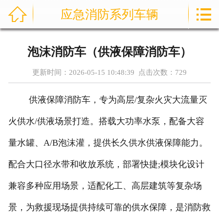



应急消防系列车辆
首页
通信指挥车
泡沫消防车（供液保障消防车）
产品中心
更新时间：2026-05-15 10:48:39 点击次数：
729
成功案例
供液保障消防车，专为高层/复杂火灾大流量灭
资讯中心
火供水/供液场景打造。搭载大功率水泵，配备大容
售后服务
量水罐、A/B泡沫灌，提供长久供水供液保障能力。
配合大口径水带和收放系统，部署快捷;模块化设计
关于我们
兼容多种应用场景，适配化工、高层建筑等复杂场
联系我们
景，为救援现场提供持续可靠的供水保障，是消防救
公司实力