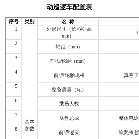
动巡逻车配置表
序号
类别
名 称
1.
外形尺寸（长×宽×高
3
mm）
2.
轴距（mm）
3.
前/后轮距（mm）
4.
前/后轮胎规格
真空子
5.
整备质量（kg）
6.
乘员人数
7.
底盘总成
整体电泳
基本
参数
8.
前/后悬架
前麦弗逊