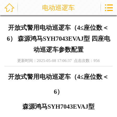



电动巡逻车
首页
通信指挥车
开放式警用电动巡逻车（4≤座位数＜
产品中心
6） 森源鸿马SYH7043EVAJ型 四座电
成功案例
动巡逻车参数配置
更新时间：2025-05-08 17:06:37 点击次数：
956
资讯中心
售后服务
开放式警用电动巡逻车（4≤座位数＜
关于我们
6）
联系我们
森源鸿马SYH7043EVAJ型
公司实力