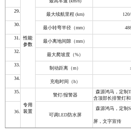
最高车速 (km/h)
29.
最大续航里程 (km)
12
30.
最小转弯半径（mm）
48
31.
性能
最小离地间隙（mm）
参数
32.
最大爬坡度（%）
33.
制动距离（m）
34.
充电时间（h）
35.
森源鸿马，定制
警灯/报警器
含顶部长排警灯和
专用
森源鸿马，定制SYH
装置
36.
可调LED防水屏
屏，文字宣传