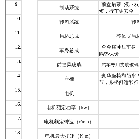
9.
前盘后鼓
+
液压双
制动系统
短，行车更安全
10.
转向系统
转
11.
后桥总成
整体式后
12.
全金属冲压车身
车身总成
隔热保暖
13.
前挡风玻璃
汽车专用夹胶玻璃
14.
豪华座椅和防水
座椅
节，乘坐舒适和行
15.
电机
16.
电机额定功率（kw）
17.
电机额定转速（r/min）
18.
电机最大扭矩（N.m）