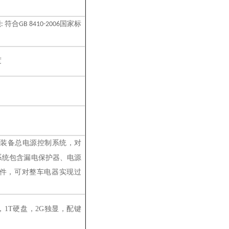
能
符合
国家标
:
GB 8410-2006
度
子装备总电源控制系统
，
对
系统包含漏电保护器、电源
件，可对整车电器实现过
内存，1T硬盘，2G独显，配键