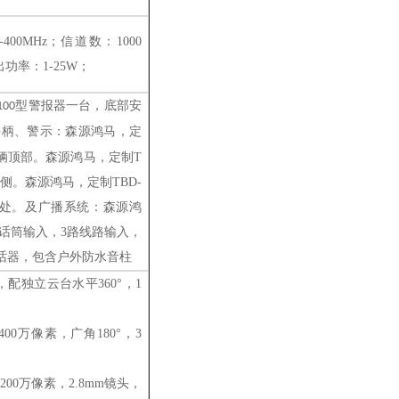
-400MHz；信道数：1000
输出功率：1-25W；
型警报器一台，底部安
100
手柄
、警示
：
森源鸿马，定
辆顶部。
森源鸿马，定制
T
侧。
森源鸿马，定制
TBD-
处。
及广播系统
：
森源鸿
路话筒输入，3路线路输入，
话器
，
包含户外防水音柱
，
配独立
云台水平
360°，1
，400万像素，广角180°，3
，200万像素，2.8mm镜头，