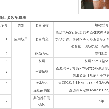
项目参数配置表
序号
类别
项目名称
规格型号
森源鸿马
SYH903
TJ
型
牵引式移动
3
1.
应用场景
项目意义
繁华街道、居民区等人员密集场所
逻普查、现场执勤、维稳
2.
驱动方式
牵引
驱动
3.
长度
长度
（箱体
7.5
m
森源鸿马定制
外观涂装
SYH-TWGTZ2
4.
外观涂装
观形象设计规范》基本
5.
整体结构
森源鸿马定制
整体结构
SYH-TZTJG2
6.
底盘耐锈蚀
森源鸿马定制
SYH9033TJDP
其他部位耐
年
7.
5
锈蚀