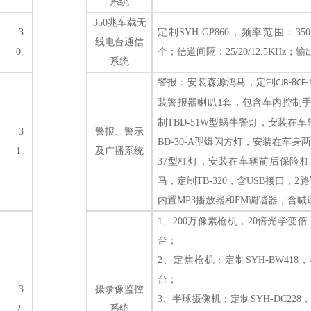
系统
350兆车载无
3
定制
SYH-GP860，频率范围：350
线电台通信
0.
个；信道间隔：25/20/12.5KHz；
系统
警报
：
安装
森源鸿马，定制
CJB-8CF-
装警报器喇叭
套，包含车内控制
1
制
TBD-51W
型蜗牛警灯，安装在车
3
警报、警示
BD-30-A
型爆闪方灯，安装在车身两
1.
及广播系统
37
型杠灯，安装在车辆前后保险杠
马，定制
TB-320
，含
USB接口，2
内置MP3播放器和FM调谐器，含喊
1、200万像素
枪机
，
20倍光学变倍
台；
2、定焦枪机：定制
SYH-
BW418
台；
3
摄录像监控
3、半球摄像机：定制
SYH-
DC228
2.
系统