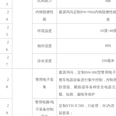
抗风能力
8级
3.
2
内饰阻燃性
森源鸿马定制
内饰阻燃性
SYH-TNS2
4.
能
准
2
度
环境温度
-25
~46
5.
2
相对湿度
96%
6.
2
毫米
涉水深度
250
7.
森源鸿马，定制
型
警用电
SYH-300
2
警用电子装
整车电器设备进行集中控制，控制
8.
备
防雷器、断路器等各种安全电器元
载、短路、漏电等保护
警用电脑
/电
2
定制
SYH-IC580，I5处理，8G
子装备控制
9.
鼠套装；