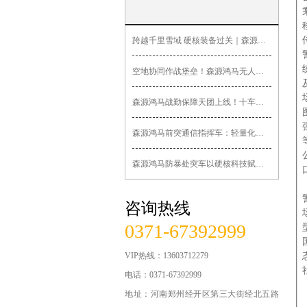
无人巡逻车
跨越千里雪域 硬核装备过关｜森源鸿马战保车辆车发往西藏并顺利
无人机指挥车
空地协同作战堡垒！森源鸿马无人机运输保障车打造全域低空应急保
医疗急救系列
森源鸿马战勤保障天团上线！十车联保小分队集结完毕
锂电公务车
森源鸿马前突通信指挥车：轻量化机动前突，打通通信指挥“最后一
交通系列车辆
森源鸿马防暴处突车以硬核科技赋能一线维稳处突
运政路政车辆
咨询热线
法院检察院车辆
0371-67392999
食品药品监管车辆
VIP热线：13603712279
城管系列车辆
电话：0371-67392999
地址：河南郑州经开区第三大街经北五路
军用系列车辆