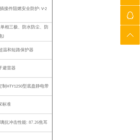
插接件阻燃安全防护
: V-2
单相三极、防水防尘、防
(
电
)
超温和短路保护器
子避雷器
定制
型底盘静电带
HTY1250
家标准
璃抗冲击性能
:
87.26焦耳