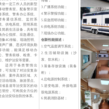
传输
；
乘坐一定工作人员的新型
3.
广播
系统功能
；
移动警务室
。配备警示宣
4.
警示警报
功能
；
传系统、警务办公系统、
警务通信系统、监控系
5.应急
照明
功能
；
统、供电系统、照明系统
6.
供电系统
功能
；
及简易生活设备，具有现
7.
现场办公
功能
。
场办公指挥、应急通信、
图像
4G传输、现场照明、
创新性能描述：
强声广播、恶劣环境执勤
1.
空气温度调节系统
；
等功能，能满足移动办
2.生活辅助设施（沙
公、警务前移、检查、卡
发、饮水机）；
口、维护治安等需要。
适用于各类警情出
3.装备存放设施（装备
警，可实现了对治安复杂
柜）；
场所、案件高发区域、大
4.
总电源控制系统
；
型活动现场、旅游景点、
国省县道等治安盲区的动
5.逆变电源、外接电源
态管控，可构筑全方位的
双电源系统；
社会治安综合防控体系。
6.
简易消防器材
；