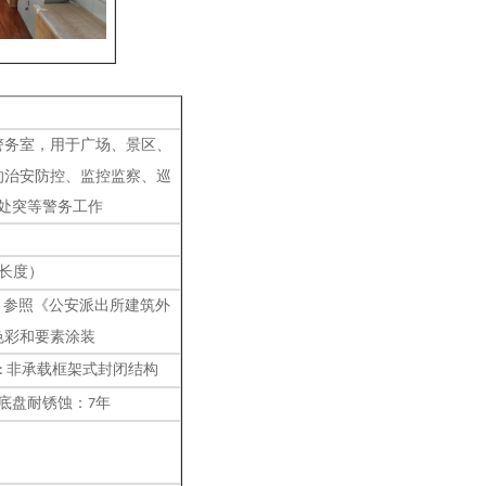
警务室
，
用
于广场、景区、
的治安防控、监控监察、巡
处突等警务工作
长度）
参照《公安派出所建筑外
:
色彩和要素涂装
非承载框架式封闭结构
:
底盘耐锈蚀：
年
7