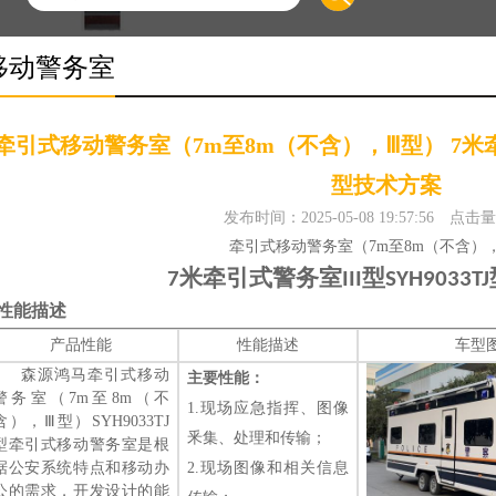
移动警务室
牵引式移动警务室（7m至8m（不含），Ⅲ型） 7米牵引式
型技术方案
发布时间：2025-05-08 19:57:56
点击量
牵引式移动警务室（
7m
至
8m
（不含）
米牵引式警务室
型
7
III
SYH9033TJ
性能描述
产品性能
性能描述
车型
森源鸿马
牵引式移动
主要性能：
警务室（
7m
至
8m
（不
1.
现场应急指挥、图像
含），
Ⅲ型）
SYH9033TJ
釆集、处理和传输
；
型
牵引式移动警务室是根
据公安系统特点和移动办
2.
现场图像和相关信息
公的需求，开发设计的能