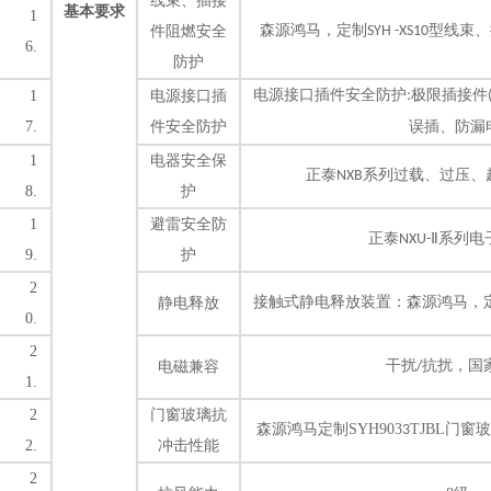
线束、插接
基本要求
1
森源鸿马，定制
型
线束、
件阻燃安全
SYH -XS10
6.
防护
电源接口插件安全防护
极限插接件
1
电源接口插
:
7.
件安全防护
误插、防漏
1
电器安全保
正泰
系列
过载、过压、
NXB
8.
护
1
避雷安全防
正泰
Ⅱ系列
电
NXU-
9.
护
2
接触式静电释放装置：
森源鸿马，
静电释放
0.
2
干扰
抗扰，国
电磁兼容
/
1.
2
门窗玻璃抗
森源鸿马定制
SYH903
TJ
BL
门窗玻
3
2.
冲击性能
2