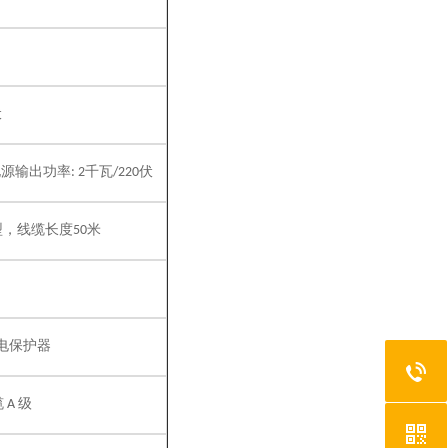
伏
电源输出功率
千瓦
伏
: 2
/220
型，线缆长度
米
50
电保护器
缆
级
A