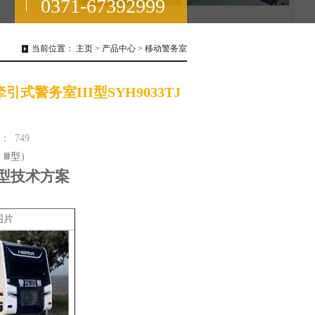
0371-67392999
当前位置：
主页
>
产品中心
>
移动警务室
警务室III型SYH9033TJ
：
749
，
Ⅲ型）
型技术方案
图片