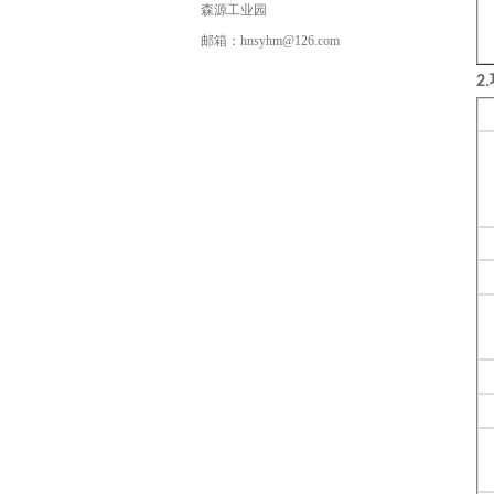
森源工业园
邮箱：hnsyhm@126.com
尾气检测车辆
2
.
电动观光车
特种改装警车
360测试