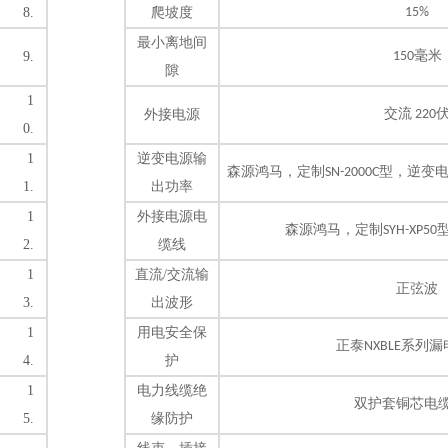
8.
爬坡度
15%
最小离地间
毫米
9.
150
隙
1
交流
外接电源
220
0.
1
逆变电源输
森源鸿马，定制
型，
逆变
SN-2000C
1.
出功率
1
外接电源电
森源鸿马，定制
SYH-XP50
2.
缆线
1
直流
/交流输
正弦波
3.
出波形
1
用电安全保
正泰
系列
漏
NXBLE
4.
护
1
电力线缆绝
双护套铜芯电
5.
缘防护