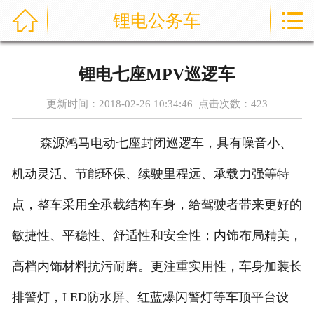



锂电公务车
首页
通信指挥车
锂电七座MPV巡逻车
产品中心
更新时间：2018-02-26 10:34:46 点击次数：
423
成功案例
森源鸿马电动七座封闭巡逻车，具有噪音小、
资讯中心
机动灵活、节能环保、续驶里程远、承载力强等特
售后服务
点，整车采用全承载结构车身，给驾驶者带来更好的
敏捷性、平稳性、舒适性和安全性；内饰布局精美，
关于我们
高档内饰材料抗污耐磨。更注重实用性，车身加装长
联系我们
排警灯，LED防水屏、红蓝爆闪警灯等车顶平台设
公司实力