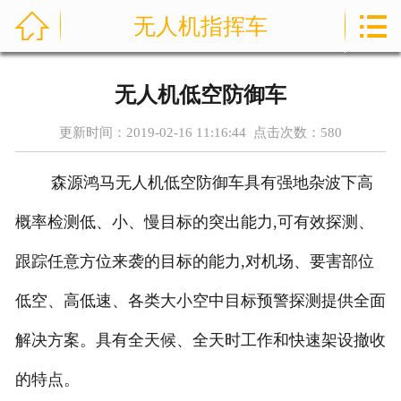



无人机指挥车
首页
通信指挥车
无人机低空防御车
产品中心
更新时间：2019-02-16 11:16:44 点击次数：
580
成功案例
森源鸿马无人机低空防御车具有强地杂波下高
资讯中心
概率检测低、小、慢目标的突出能力,可有效探测、
售后服务
跟踪任意方位来袭的目标的能力,对机场、要害部位
低空、高低速、各类大小空中目标预警探测提供全面
关于我们
解决方案。具有全天候、全天时工作和快速架设撤收
联系我们
的特点。
公司实力