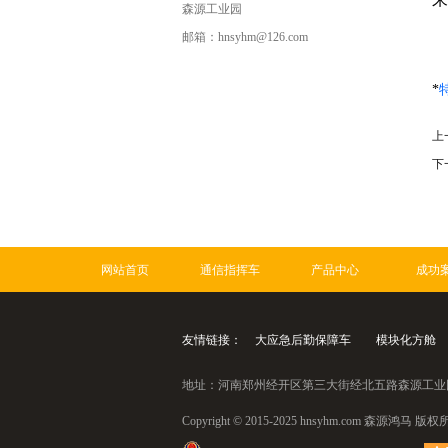
森源工业园
邮箱：hnsyhm@126.com
详
尾气检测车辆
*
电动观光车
上
特种改装警车
下
360测试
网站首页
通信指挥车
产品中心
成功
友情链接：
大应急后勤保障车
模块化方舱
地址：河南郑州经开区第三大街经北五路森源工业园 电话：
Copyright © 2015-2025 hnsyhm.com 