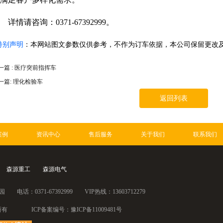
情请咨询：0371-67392999。
特别声明
：
本网站图文参数仅供参考，不作为订车依据，本公司保留更改
一篇 : 医疗突前指挥车
一篇: 理化检验车
返回列表
案例
资讯中心
售后服务
关于我们
联系我们
森源重工
森源电气
0371-67392999 VIP热线：13603712279
森源鸿马 版权所有 ICP备案编号：
豫ICP备11009481号