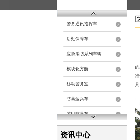
警务通讯指挥车
后勤保障车
应急消防系列车辆
样
的
模块化方舱
准
移动警务室
具
防暴运兵车
装甲防暴车
电动巡逻车
资讯中心