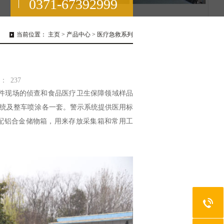
0371-67392999
当前位置：
主页
>
产品中心
>
医疗急救系列
：
237
现场的侦查和食品医疗卫生保障领域样品
统及整车喷涂各一套。警示系统提供医用标
配铝合金储物箱，用来存放采集箱和常用工