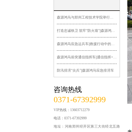
新型智能巡逻车
森源鸿马与郑州工程技术学院举行签约授牌暨“郑工森源鸿马汽车造
无人机指挥车
打造忠诚铁卫 筑牢“防火墙”||森源鸿马多功能押解车发往黑龙
医疗急救系列
森源鸿马应急运兵车||救援行动中的关键力量
锂电公务车
森源鸿马前突通信指挥车||通信指挥+先遣突击
交通系列车辆
防汛排涝“尖兵”||森源鸿马应急排涝车
运政路政车辆
咨询热线
法院检察院车辆
0371-67392999
食品药品监管车辆
VIP热线：13603712279
城管系列车辆
电话：0371-67392999
地址：河南郑州经开区第三大街经北五路
军用系列车辆
来