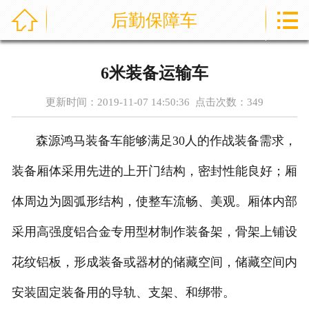



后勤保障车
首页
通信指挥车
6米装备运输车
产品中心
更新时间：2019-11-07 14:50:36 点击次数：
349
成功案例
森源鸿马装备车能够满足30人的作战装备需求，
资讯中心
装备厢体采用先进的上开门结构，密封性能良好；厢
售后服务
体周边为圆弧形结构，使整车流畅、美观。厢体内部
采用高强度铝合金专用型材制作装备架，骨架上铺设
关于我们
花纹铝板，形成装备或器材的储藏空间，储藏空间内
联系我们
安装固定装备用的导轨、支架、和绑带。
公司实力