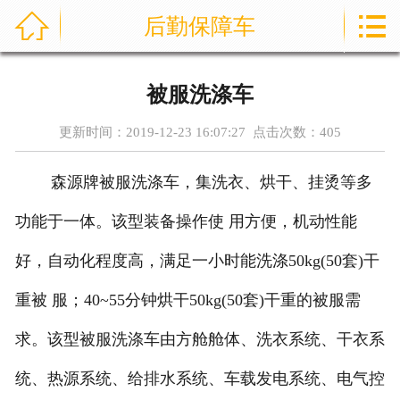



后勤保障车
首页
通信指挥车
被服洗涤车
产品中心
更新时间：2019-12-23 16:07:27 点击次数：
405
成功案例
森源牌被服洗涤车，集洗衣、烘干、挂烫等多
资讯中心
功能于一体。该型装备操作使 用方便，机动性能
售后服务
好，自动化程度高，满足一小时能洗涤50kg(50套)干
重被 服；40~55分钟烘干50kg(50套)干重的被服需
关于我们
求。该型被服洗涤车由方舱舱体、洗衣系统、干衣系
联系我们
统、热源系统、给排水系统、车载发电系统、电气控
公司实力