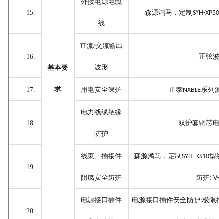
外接电源电缆
15.
森源鸿马，定制
SYH-XP50
线
直流
/交流输出
16.
正弦
波形
基本要
求
17.
用电安全保护
正泰
系列
NXBLE
电力线缆绝缘
18.
双护套铜芯
防护
线束、插接件
森源鸿马，定制
型
SYH -XS10
19.
阻燃安全防护
防护
: V
电源接口插件
电源接口插件安全防护
极限
:
20.