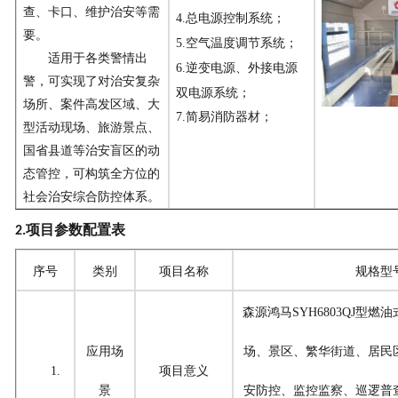
查、卡口、维护治安等需
4.
总电源控制系统
；
要。
5.
空气温度调节系统
；
适用于各类警情出
6.逆变电源、外接电源
警，可实现了对治安复杂
双电源系统；
场所、案件高发区域、大
7.
简易消防器材
；
型活动现场、旅游景点、
国省县道等治安盲区的动
态管控，可构筑全方位的
社会治安综合防控体系。
项目参数配置表
2
.
序号
类别
项目名称
规格型
森源鸿马
SYH6803QJ型
应用场
场、景区、繁华街道、居民
1.
项目意义
景
安防控、监控监察、巡逻普