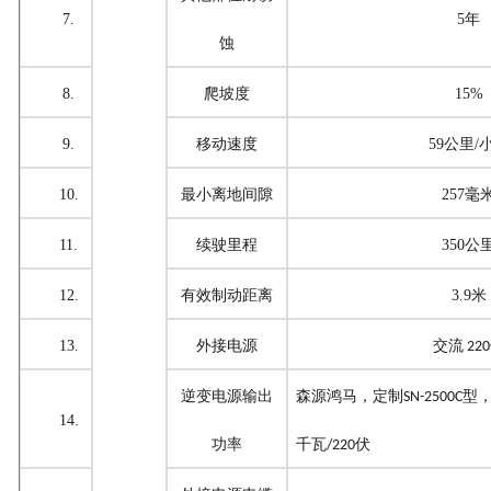
7.
5年
蚀
8.
爬坡度
15
%
9.
移动速度
59公里/
10.
最小离地间隙
257
毫
11.
续驶里程
350
公
12.
有效制动距离
3.9
米
13.
外接电源
交流
220
逆变电源输出
森源鸿马，定制
型
SN-2500C
14.
功率
千瓦
伏
/220