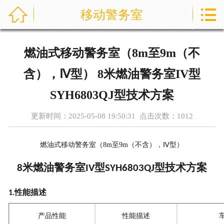



移动警务室
首页
通信指挥车
燃油式移动警务室（8m至9m（不
产品中心
含），Ⅳ型） 8米燃油警务室IV型
成功案例
SYH6803QJ型技术方案
更新时间：2025-05-08 19:50:31 点击次数：
1012
资讯中心
售后服务
燃油式移动警务室（
8m
至
9m
（不含），
Ⅳ型）
米燃油警务室
型
型技术方案
8
IV
SYH6803QJ
关于我们
性能描述
1.
联系我们
产品性能
性能描述
公司实力