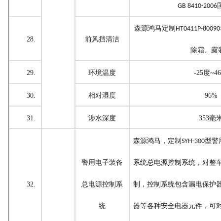
GB
8410-2006
森源鸿马定制
HT0411P-8009
28.
前风挡清洁
除霜、露
29.
环境温度
-25度~4
30.
相对湿度
96%
31.
涉水深度
353
毫
森源鸿马，定制
型
警
SYH-300
警用电子装备
系统
总电源控制系统
，
对整
32.
总电源控制系
制，控制系统包含漏电保护
统
器等各种安全电器元件，可