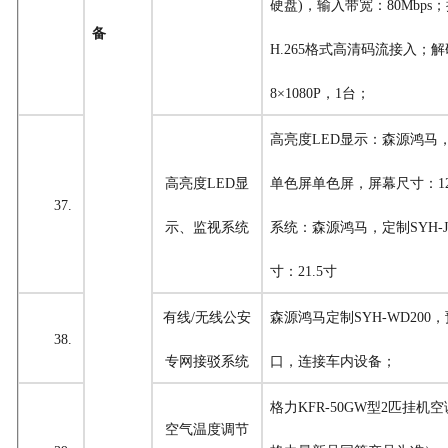
硬盘)，输入带宽：80Mbps；
备
H.265格式高清码流接入；
8×1080P，1台；
高亮度
LED显示
：
森源鸿马
高亮度
LED显
单色屏
单色屏，屏幕尺寸：
1
37.
示、监视系统
系统：森源鸿马，定制SYH-JS
寸：21.5寸
有线
/无线公安
森源鸿马定制
SYH-WD200
，
38.
专网接驳系统
口，连接车内设备；
格力
KFR-50GW
型
2匹挂机
空气温度调节