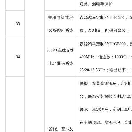
短路、漏电等保护
警用电脑
/电子
森源鸿马定制
SYH-IC580
，
I
33.
装备控制系统
盘，2G独显，配键鼠套装；
森源鸿马定制
SYH-GP860
，
350兆车载无线
34.
400MHz；信道数：1000个
电台通信系统
25/20/12.5KHz；输出功率：
警报
：
安装
森源鸿马，定制
C
台，底部安装警报器喇叭
套
1
警示
：
森源鸿马，定制
TBD-
在车辆顶部。
森源鸿马，定
警报、警示及