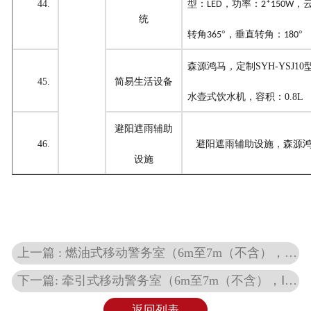
44.
型：
，功率：
，
LED
2*150W
统
转角
°，垂直转角：
°
365
180
森源鸿马，
定制
SYH
-YSJ10
45.
简易生活设备
水壶式饮水机
，
容积：
0.8L
避阳遮雨辅助
46.
避阳遮雨辅助设施
，
森源
设施
上一篇 : 燃油式移动警务室（6m至7m（不含），Ⅳ型） 6米燃油警务室IV型SYH6604QJ型技术方案
下一篇: 牵引式移动警务室（6m至7m（不含），Ⅰ型） 6米牵引式警务室I型SYH9020TJ型技术方案
返回列表