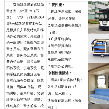
森源鸿马
燃油式移动
主要性能：
警务室（
8m
至
9m
（不
1.
现场应急指挥、图像
含），
Ⅳ型）
SYH
680
3
QJ
釆集、处理和传输
；
型
8米移动警务室工作站
2.
现场图像和相关信息
是根据公安系统特点和移
传输
；
动办公的需求，开发设计
3.
广播
系统功能
；
的一款能站点执勤的新型
4.
警示警报
功能
；
警务用车。配备警示宣传
5.应急
照明
功能
；
系统、警务办公系统、警
6.
供电系统
功能
；
务通信系统、监控系统、
7.
现场办公
功能
。
图传系统、供电系统、照
创新性能描述：
明系统及简易生活设备，
1.
骨架
+蒙皮箱体结构
；
具有现场办公指挥、应急
2.生活辅助设施（沙
通信、图像4G传输、现
场照明、强声广播、恶劣
发、饮水机）；
环境执勤等功能，能满足
3.装备存放设施（装备
移动办公、警务前移、检
柜）；