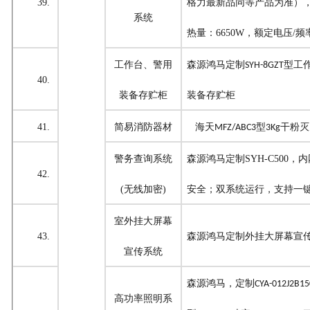
39.
格力最新
品
同等产品为准）
系统
热量：6650W，额定电压/频率：
工作台、警用
森源鸿马定制
型工
SYH-8GZT
40.
装备存贮柜
装备存贮柜
41.
简易消防器材
海天
型
干粉灭
MFZ/ABC3
3Kg
警务查询系统
森源鸿马定制
SYH-C500
，内
42.
(无线加密)
安全；双系统运行，支持一
室外挂大屏幕
43.
森源鸿马定制
外挂大屏幕宣
宣传系统
森源鸿马，定制
CYA-012J2B15
高功率照明系