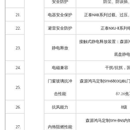
安全防护
防尘、防误插
21.
电器安全保护
正泰
系列
过载、过压
NXB
22.
避雷安全防护
正泰
Ⅱ系列
NXU-
接触式静电释放装置：
森源
23.
静电释放
底盘静
24.
电磁兼容
干扰
抗扰，
/
门窗玻璃抗冲
森源鸿马定制
SYH6803QJBL
25.
击性能
焦
87.26
26.
抗风能力
8级
森源鸿马定制
内
SYH-8NS
27.
内饰阻燃性能