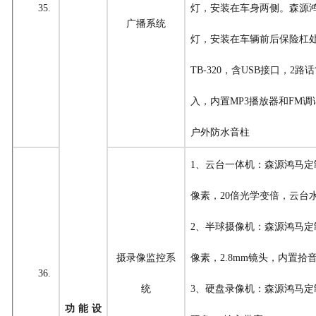
35.
灯，安装在车身两侧。
森源
广播系统
灯，安装在车辆前后保险杠
TB-320，含USB接口，2
入，内置MP3播放器和FM
户外防水音柱
1、云台一体机：
森源鸿马定
像素，20倍光学变倍，云台水平
2、半球摄像机：
森源鸿马定
摄录像监控系
像素，2.8mm镜头，内置拾
36.
统
3
、硬盘录像机：
森源鸿马定
功能设