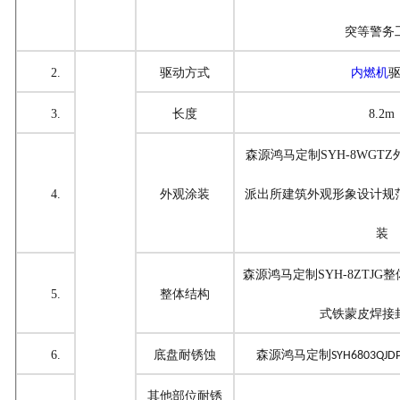
突等警务
2.
驱动方式
内燃机
3.
长度
8.2m
森源鸿马定制
SYH-8WG
4.
外观涂装
派出所建筑外观形象设计规
装
森源鸿马定制
SYH-8ZTJG
整
5.
整体结构
式
铁蒙皮焊接
6.
底盘耐锈蚀
森源鸿马定制
SYH6803QJD
其他部位耐锈