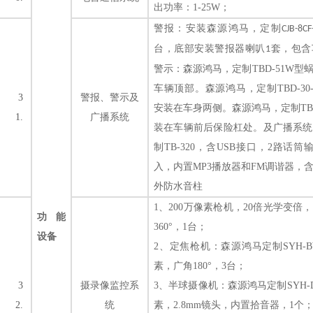
出功率：1-25W；
警报
：
安装
森源鸿马，定制
CJB-8CF
台，底部安装警报器喇叭
套，包含
1
警示
：
森源鸿马，定制
TBD-51W
型
车辆顶部。
森源鸿马，定制
TBD-30
3
警报、警示及
安装在车身两侧。
森源鸿马，定制
TB
1.
广播系统
装在车辆前后保险杠处。
及广播系统
制
TB-320
，含
USB接口，2路话筒
入，内置MP3播放器和FM调谐器，
外防水音柱
1、
200万像素
枪机
，
20倍光学变倍，
功能
360°，1台；
设备
2、定焦枪机：
森源鸿马定制
SYH-B
素，广角180°，3台；
3
摄录像监控系
3、半球摄像机：
森源鸿马定制
SYH-
2.
统
素，2.8mm镜头，内置拾音器，1个