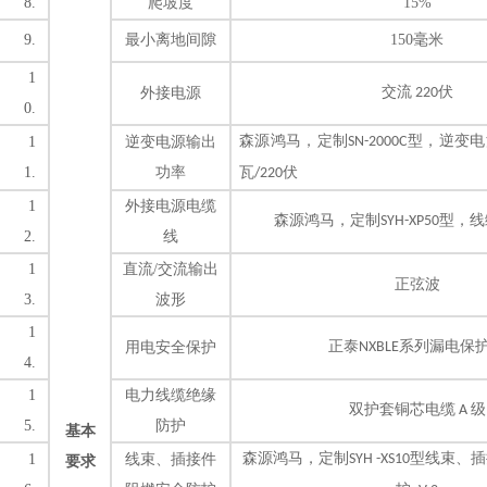
8.
爬坡度
15%
9.
最小离地间隙
150毫米
1
交流
伏
外接电源
220
0.
森源鸿马，定制
型，
逆变电
1
逆变电源输出
SN-2000C
1.
功率
瓦
伏
/220
1
外接电源电缆
森源鸿马，定制
型，线
SYH-XP50
2.
线
1
直流
/交流输出
正弦波
3.
波形
1
正泰
系列
漏电保
用电安全保护
NXBLE
4.
1
电力线缆绝缘
双护套铜芯电缆
级
A
5.
防护
基本
森源鸿马，定制
型
线束、插
1
线束、插接件
SYH -XS10
要求