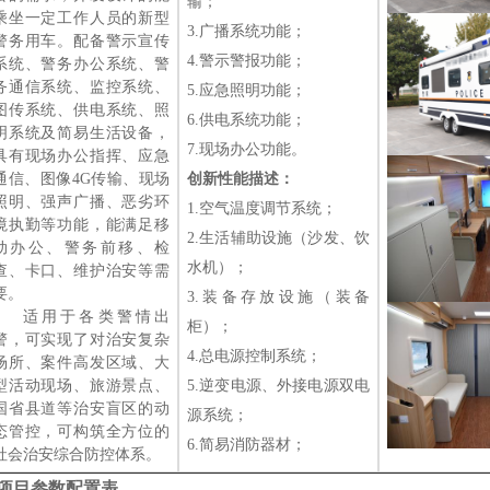
输
；
乘坐一定工作人员的新型
3.
广播
系统功能
；
警务用车。配备警示宣传
4.
警示警报
功能
；
系统、警务办公系统、警
务通信系统、监控系统、
5.应急
照明
功能
；
图传系统、供电系统、照
6.
供电系统
功能
；
明系统及简易生活设备，
7.
现场办公
功能
。
具有现场办公指挥、应急
通信、图像
4G传输、现场
创新性能描述：
照明、强声广播、恶劣环
1.
空气温度调节系统
；
境执勤等功能，能满足移
2.生活辅助设施（沙发、饮
动办公、警务前移、检
水机）；
查、卡口、维护治安等需
要。
3.装备存放设施（装备
适用于各类警情出
柜）；
警，可实现了对治安复杂
4.
总电源控制系统
；
场所、案件高发区域、大
型活动现场、旅游景点、
5.逆变电源、外接电源双电
国省县道等治安盲区的动
源系统；
态管控，可构筑全方位的
6.
简易消防器材
；
社会治安综合防控体系。
项目参数配置表