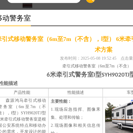
移动警务室
牵引式移动警务室（6m至7m（不含），Ⅰ型） 6米牵引
术方案
发布时间：2025-05-08 19:52:45
点击量
牵引式移动警务室（
6m
至
7m
（不含）
米牵引式警务室
型
6
I
SYH9020TJ
性能描述
产品性能
性能描述
车
森源鸿马
牵引式移动
主要性能：
警务室（
6m
至
7m
（不
1.
现场应急指挥、图像釆
含），
Ⅰ型）
SYH9020TJ
型
集、处理和传输
；
6米
牵引式移动警务室是根
据公安系统特点和移动办
2.
现场图像和相关信息
传
公的需求，开发设计的能