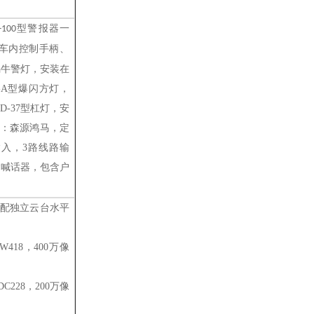
型警报器一
-100
车内控制手柄
、
蜗牛警灯，安装在
-A
型爆闪方灯，
D-37
型杠灯，安
：
森源鸿马，定
输入，3路线路输
含喊话器
，
包含户
配独立
云台水平
W418
，
400万像
DC228
，
200万像
；