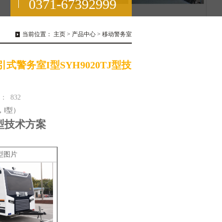
0371-67392999
当前位置：
主页
>
产品中心
>
移动警务室
式警务室I型SYH9020TJ型技
：
832
，
Ⅰ型）
型技术方案
型图片