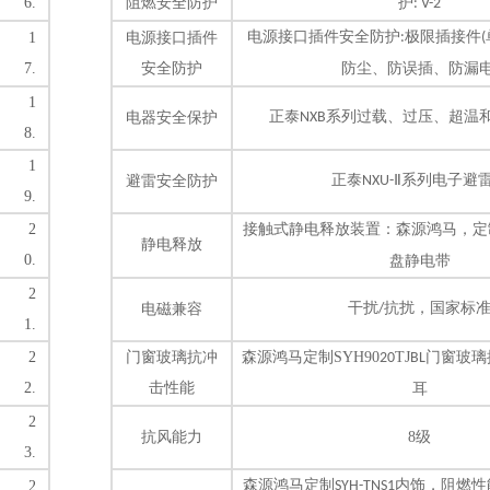
6.
阻燃安全防护
护
: V-2
电源接口插件安全防护
极限插接件
1
电源接口插件
:
(
7.
安全防护
防尘、防误插、防漏
1
正泰
系列
过载、过压、超温
电器安全保护
NXB
8.
1
正泰
Ⅱ系列
电子避
避雷安全防护
NXU-
9.
2
接触式静电释放装置：
森源鸿马，定
静电释放
0.
盘静电带
2
干扰
抗扰，国家标
电磁兼容
/
1.
2
门窗玻璃抗冲
森源鸿马定制
SYH90
TJ
门窗玻璃
20
BL
2.
击性能
耳
2
抗风能力
8级
3.
森源鸿马定制
内饰，阻燃性
2
SYH-TNS1