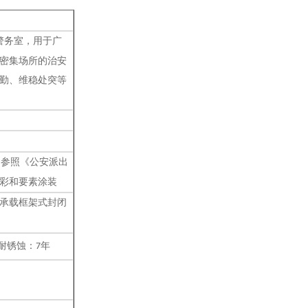
警务室
，
用
于广
密集场所的治安
勤、维稳处突等
，
参照《公安派出
彩和要素涂装
承载框架式封闭
耐锈蚀：
年
7