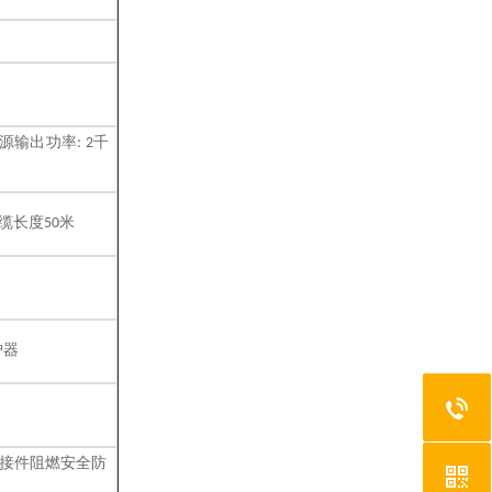
源输出功率
千
: 2
缆长度
米
50
护器
接件阻燃安全防