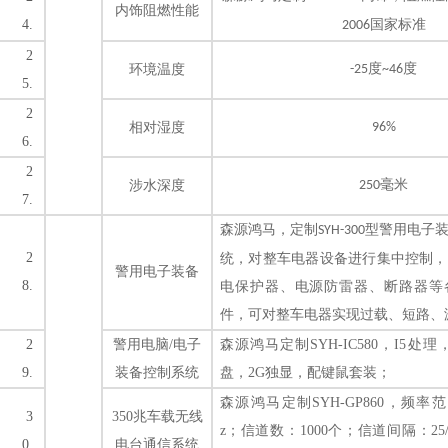
内饰阻燃性能
4.
国家标准
2006
2
度
度
环境温度
-25
~46
5.
2
相对湿度
96%
6.
2
毫米
涉水深度
2
50
7.
森源鸿马，定制
型
警用电子
SYH-300
2
统
，
对整车电器设备进行集中控制，
警用电子装备
8.
电保护器、电源防雷器、断路器等
件，可对整车电器实现过载、短路、
2
警用电脑
/电子
森源鸿马定制
SYH-IC580
，
I5处理
9.
装备控制系统
盘，2G独显，配键鼠套装；
森源鸿马定制
SYH-GP860
，频率范
3
350兆车载无线
z；信道数：1000个；信道间隔：25/20
0.
电台通信系统