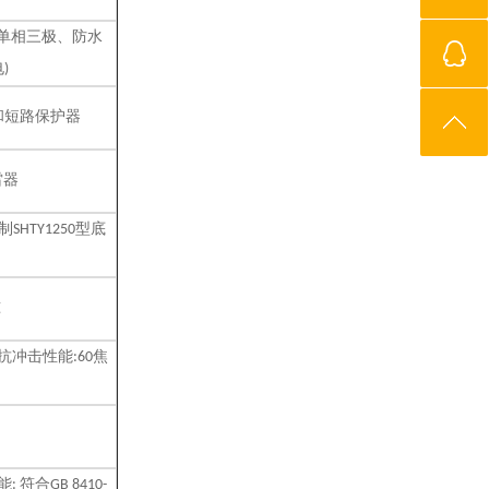
单相三极、防水
电
)
和短路保护器
雷器
制
型底
SHTY1250
准
抗冲击性能
焦
:60
能
符合
:
GB 8410-