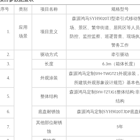
序号
类别
项目名称
规格型号
森源鸿马
SYH90
TJ
型
牵引式移动
20
应用
场、景区、繁华街道、居民区等人员
1.
项目意义
场景
防控、监控监察、巡逻普查、现场执
警务工作
2.
驱动方式
牵引
驱动
3.
长度
（箱体长度）
6.3
m
森源鸿马定制
外观涂装
SYH-TWGTZ1
4.
外观涂装
所建筑外观形象设计规范》基本色
森源鸿马定制
整体结构
非
SYH-TZTJG1
:
5.
整体结构
结构
6.
底盘耐锈蚀
森源鸿马定制
SYH90
TJ
底盘
20
DP
其他部位耐锈
年
7.
5
蚀