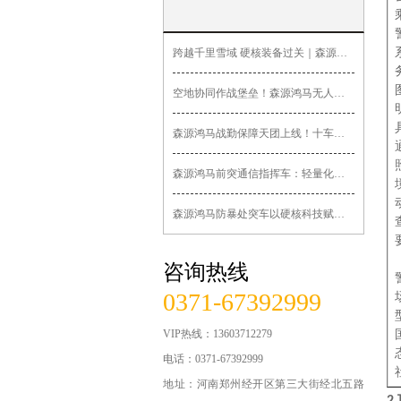
无人巡逻车
跨越千里雪域 硬核装备过关｜森源鸿马战保车辆车发往西藏并顺利
无人机指挥车
空地协同作战堡垒！森源鸿马无人机运输保障车打造全域低空应急保
医疗急救系列
森源鸿马战勤保障天团上线！十车联保小分队集结完毕
锂电公务车
森源鸿马前突通信指挥车：轻量化机动前突，打通通信指挥“最后一
交通系列车辆
森源鸿马防暴处突车以硬核科技赋能一线维稳处突
运政路政车辆
咨询热线
法院检察院车辆
0371-67392999
食品药品监管车辆
VIP热线：13603712279
城管系列车辆
电话：0371-67392999
地址：河南郑州经开区第三大街经北五路
军用系列车辆