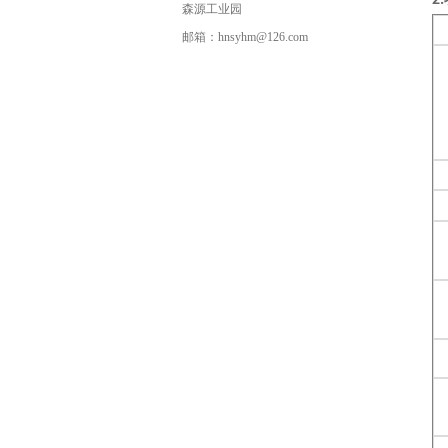
2
.
森源工业园
邮箱：hnsyhm@126.com
尾气检测车辆
电动观光车
特种改装警车
360测试